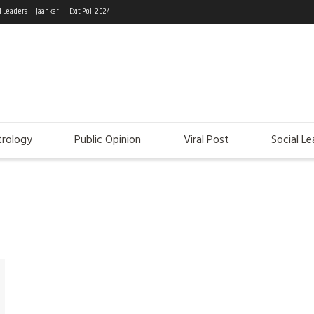
l Leaders
Jaankari
Exit Poll 2024
trology
Public Opinion
Viral Post
Social Le