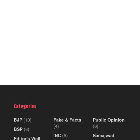
Categories
BJP
(10)
Fake & Facts
Public Opinion
(4)
(6)
BSP
(6)
INC
(5)
Samajwadi
Editor's Wall