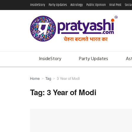
InsideStory
Party Updates
Astrology
Public Opinion
Viral Post
Socia
InsideStory
Party Updates
As
Home
Tag
3 Year of Modi
Tag:
3 Year of Modi