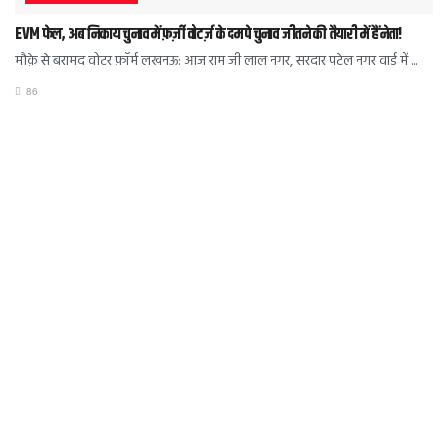
EVM फेल, अब निकाय चुनाव में फ़र्ज़ी वोटर्ज़ के दम पे चुनाव जीतने की तैयारी में हैं नेता!
मौक़े से बरामद वोटर फ़ॉर्म लखनऊ: आज राम जी लाल नगर, सरदार पटेल नगर वार्ड में ...
86