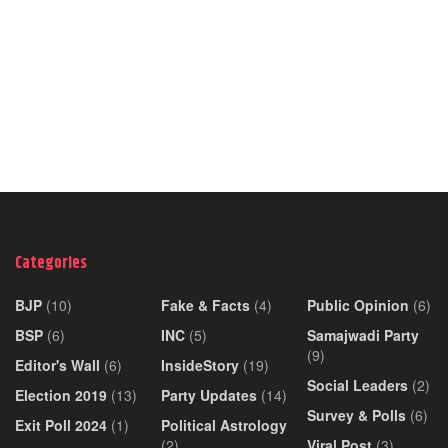
Categories
BJP
(10)
Fake & Facts
(4)
Public Opinion
(6)
BSP
(6)
INC
(5)
Samajwadi Party
(9)
Editor's Wall
(6)
InsideStory
(19)
Social Leaders
(2)
Election 2019
(13)
Party Updates
(14)
Survey & Polls
(6)
Exit Poll 2024
(1)
Political Astrology
(2)
Viral Post
(3)