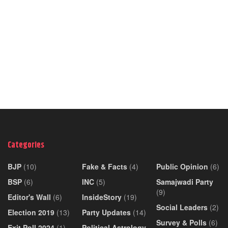
Categories
BJP
(10)
Fake & Facts
(4)
Public Opinion
(6)
BSP
(6)
INC
(5)
Samajwadi Party
(9)
Editor's Wall
(6)
InsideStory
(19)
Social Leaders
(2)
Election 2019
(13)
Party Updates
(14)
Survey & Polls
(6)
Exit Poll 2024
(1)
Political Astrology