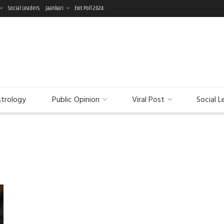
Social Leaders
Jaankari
Exit Poll 2024
trology
Public Opinion
Viral Post
Social L