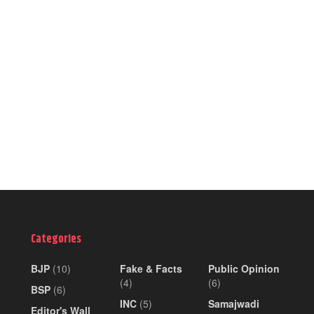
Categories
BJP
(10)
Fake & Facts
Public Opinion
(4)
(6)
BSP
(6)
INC
(5)
Samajwadi
Editor's Wall