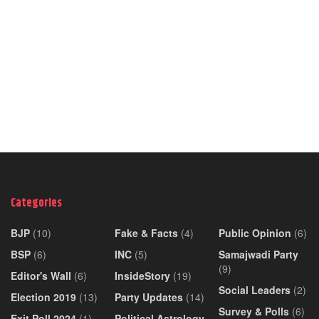
Categories
BJP
(10)
Fake & Facts
(4)
Public Opinion
(6)
BSP
(6)
INC
(5)
Samajwadi Party
(9)
Editor's Wall
(6)
InsideStory
(19)
Social Leaders
(2)
Election 2019
(13)
Party Updates
(14)
Survey & Polls
(6)
Exit Poll 2024
(1)
Political Astrology